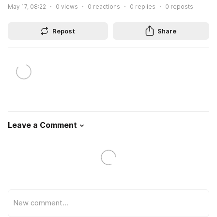
May 17, 08:22
0
views
0
reactions
0
replies
0
reposts
Repost
Share
Leave a Comment